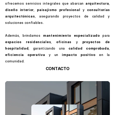
ofrecemos servicios integrales que abarcan 
arquitectura
, 
diseño interior
, 
paisajismo profesional
 y 
consultorías 
arquitectónicas
, asegurando proyectos de calidad y 
soluciones confiables.
Además, brindamos 
mantenimiento especializado
 para 
espacios residenciales
, 
oficinas
 y 
proyectos de 
hospitalidad
, garantizando una 
calidad comprobada
, 
eficiencia operativa
 y un 
impacto positivo
 en la 
comunidad.
C
O
N
T
A
C
T
O