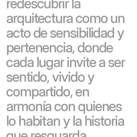
r
e
d
e
s
c
u
b
r
i
r
l
a
a
r
q
u
i
t
e
c
t
u
r
a
c
o
m
o
u
n
a
c
t
o
d
e
s
e
n
s
i
b
i
l
i
d
a
d
y
p
e
r
t
e
n
e
n
c
i
a
,
d
o
n
d
e
c
a
d
a
l
u
g
a
r
i
n
v
i
t
e
a
s
e
r
s
e
n
t
i
d
o
,
v
i
v
i
d
o
y
c
o
m
p
a
r
t
i
d
o
,
e
n
a
r
m
o
n
í
a
c
o
n
q
u
i
e
n
e
s
l
o
h
a
b
i
t
a
n
y
l
a
h
i
s
t
o
r
i
a
q
u
e
r
e
s
g
u
a
r
d
a