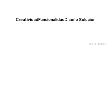
Creatividad
Funcionalidad
Diseño 
Solucion 
P
r
a
c
t
i
c
a
.
DISEÑO INTERIOR 
PAISAJISMO 