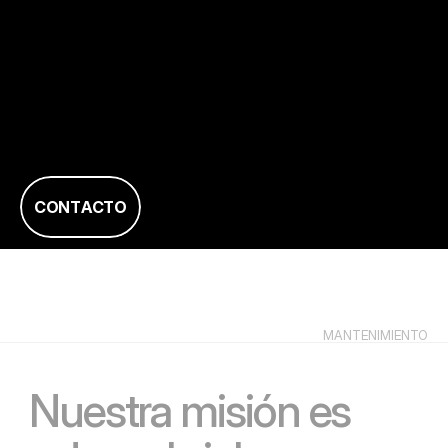
C
O
N
T
A
C
T
O
ARQUITECTURA
MANTENIMIENTO
N
u
e
s
t
r
a
m
i
s
i
ó
n
e
s