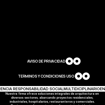
AVISO DE PRIVACIDAD
TERMINOS Y CONDICIONES USO
Arquitectura
ENCIA 
RESPONSABILIDAD SOCIAL
MULTIDICIPLINARIO
EN
Nuestra firma ofrece soluciones integrales de arquitectura en 
Paisajismo
diversos sectores, abarcando proyectos residenciales, 
industriales, hospitalarios, restauranteros y comerciales. 
Diseño Interior