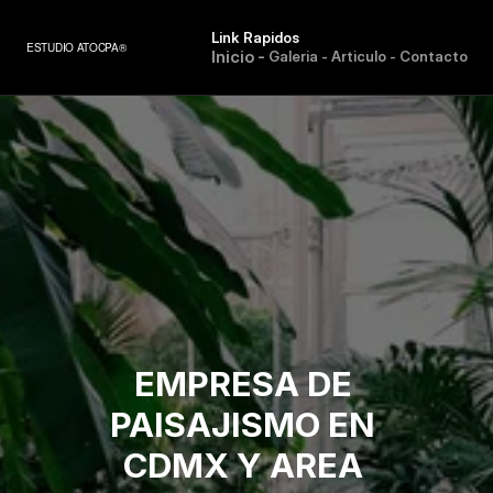
C
O
N
T
A
C
T
O
Link Rapidos
ESTUDIO ATOCPA®
I
n
i
c
i
o
-
G
a
l
e
r
i
a
-
A
r
t
i
c
u
l
o
-
C
o
n
t
a
c
t
o
EMPRESA DE 
PAISAJISMO EN 
CDMX Y AREA 