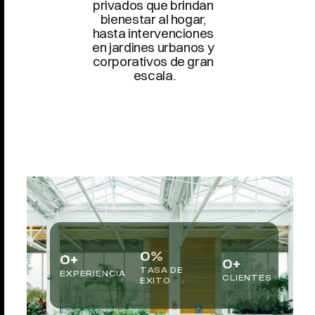
privados que brindan 
bienestar al hogar, 
hasta intervenciones 
en jardines urbanos y 
corporativos de gran 
escala.
0
%
0
+
0
+
TASA DE 
EXPERIENCIA
CLIENTES
EXITO