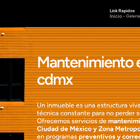
Link Rapidos
I
n
i
c
i
o
-
G
a
l
e
r
i
a
Mantenimiento ed
cdmx
Un inmueble es una estructura viva
técnica constante para no perder su
Ofrecemos servicios de 
mantenimie
Ciudad de México y Zona Metropo
en programas 
preventivos y corre