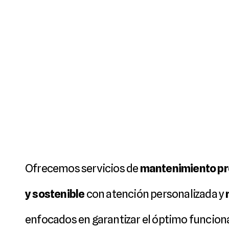
E
S
T
U
D
I
O
Ofrecemos servicios de 
mantenimiento pre
y sostenible
 con atención personalizada y 
enfocados en garantizar el óptimo funcion