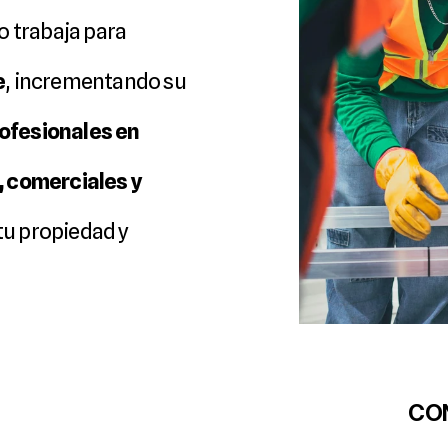
instalaciones. Nuestro equipo especializado trabaja para 
e
, incrementando su 
ofesionales en 
 comerciales y 
 tu propiedad y 
C
O