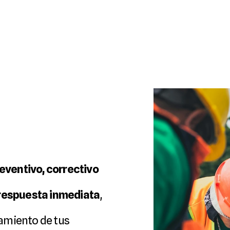
A
T
O
C
P
A
ventivo, correctivo 
respuesta inmediata
, 
amiento de tus 