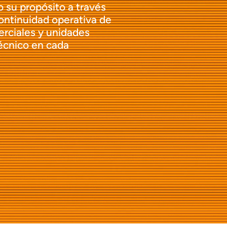
 su propósito a través 
ntinuidad operativa de 
erciales y unidades 
écnico en cada 
renovación de mi 
lo que me 
s el material y los 