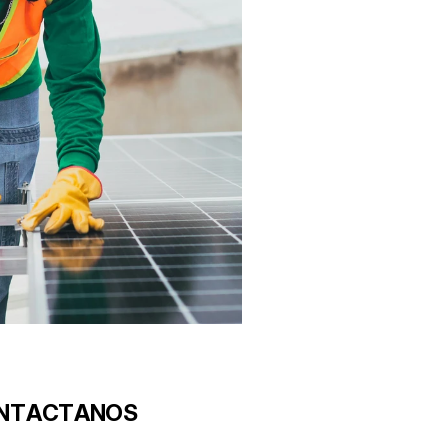
N
T
A
C
T
A
N
O
S