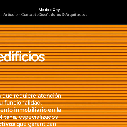
Mexico City 
-
A
r
t
i
c
u
l
o
-
C
o
n
t
a
c
t
o
Diseñadores & Arquitectos
ificios 
 que requiere atención 
 funcionalidad. 
nto inmobiliario en la 
litana
, especializados 
ctivos
 que garantizan 